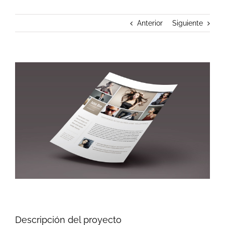
Anterior
Siguiente
Ver
imagen
más
grande
Descripción del proyecto