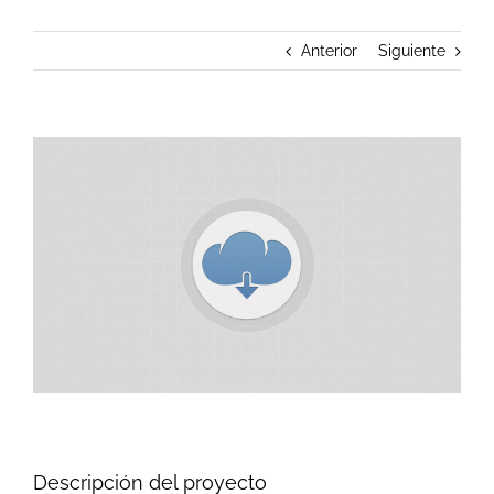
Anterior
Siguiente
Ver
imagen
más
grande
Descripción del proyecto